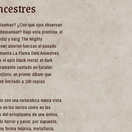
ncestres
ntasmas? ¿Con qué ojos observan
 descansan? Bajo esta premisa, el
rds) y Varg The Mighty
row) unieron fuerzas el pasado
imenta La Flama Dels Ancestres,
 el epic black metal, el dark
gramente cantado en catalán
pifania
, un primer álbum que
ck limitado a 100 copias
to con una naturaleza nunca vista
o en los textos como en las
ás del ectoplasma de una ánima,
o horror y pavor, por supuesto,
a forma telúrica, metafísica,