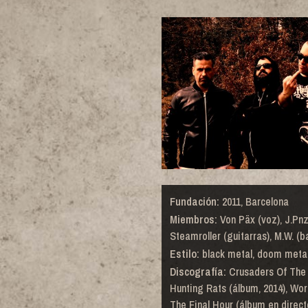
Fundación:
2011, Barcelona
Miembros:
Von Päx (voz), J.Pnzr
Steamroller (guitarras), M.W. (b
Estilo:
black metal, doom meta
Discografía:
Crusaders Of The 
Hunting Rats (álbum, 2014), Wo
The Final Hour (álbum en directo