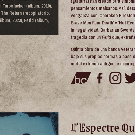
(guitarra) han creado otra sinfon
al Turbofucker (álbum, 2019),
pensamientos malsanos. Así, desd
The Return (recopilatorio,
venganza con ‘Cherokee Firestorm’
lbum, 2023), Fetid (álbum,
Brave Men Fear Death’ y ‘Not Even 
la negatividad, Barbarian Swords
tragedia con un
Fetid
que, extrañ
Quinta obra de una banda veteran
bajo sus propias normas a base d
metal extremo antiguo, e incorrup
L'Espectre Qu