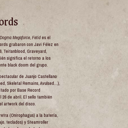
ords
-Dogma Megaforce
,
Fetid
es el
rds grabaron con Javi Félez en
, Teitanblood, Graveyard,
ién significa el retorno a los
ente black doom del grupo.
ectacular de Juanjo Castellano
hed, Skeletal Remains, Avulsed…),
ditado por Base Record
 26 de abril. El sello también
el artwork del disco.
etra (Onirophagus) a la batería,
ajo, teclados) y Steamroller