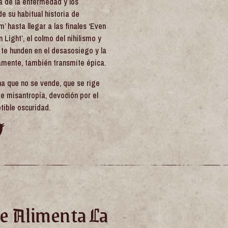
ía de la enfermedad y los
e su habitual historia de
 hasta llegar a las finales ‘Even
Light’, el colmo del nihilismo y
 te hunden en el desasosiego y la
amente, también transmite épica.
a que no se vende, que se rige
e misantropía, devoción por el
tible oscuridad.
e Alimenta La