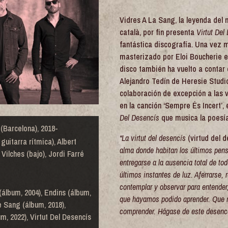
Vidres A La Sang, la leyenda del 
català, por fin presenta
Virtut Del
fantástica discografía. Una vez
masterizado por Eloi Boucherie e
disco también ha vuelto a contar
Alejandro Tedín de Heresie Studi
colaboración de excepción a las 
en la canción ‘Sempre És Incert’,
Del Desencís
que musica la poesía 
(Barcelona), 2018-
“La virtut del desencís
(virtud del 
guitarra rítmica), Albert
alma donde habitan los últimos pens
n Vilches (bajo), Jordi Farré
entregarse a la ausencia total de to
últimos instantes de luz. Aferrarse, re
contemplar y observar para entender
(álbum, 2004), Endins (álbum,
que hayamos podido aprender. Que 
e Sang (álbum, 2018),
comprender. Hágase de este desencan
, 2022), Virtut Del Desencís