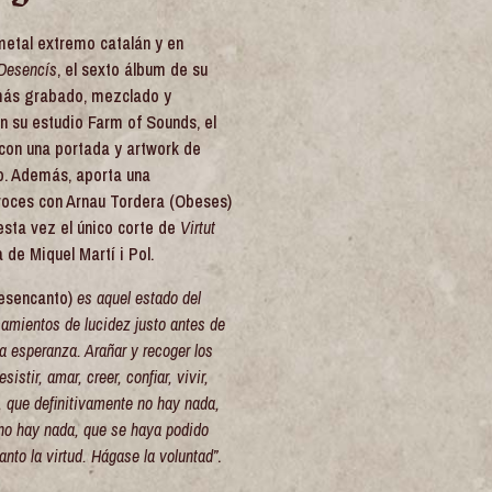
metal extremo catalán y en
 Desencís
, el sexto álbum de su
 más grabado, mezclado y
n su estudio Farm of Sounds, el
 con una portada y artwork de
o. Además, aporta una
voces con Arnau Tordera (Obeses)
 esta vez el único corte de
Virtut
de Miquel Martí i Pol.
desencanto)
es aquel estado del
amientos de lucidez justo antes de
da esperanza. Arañar y recoger los
sistir, amar, creer, confiar, vivir,
, que definitivamente no hay nada,
no hay nada, que se haya podido
to la virtud. Hágase la voluntad”
.