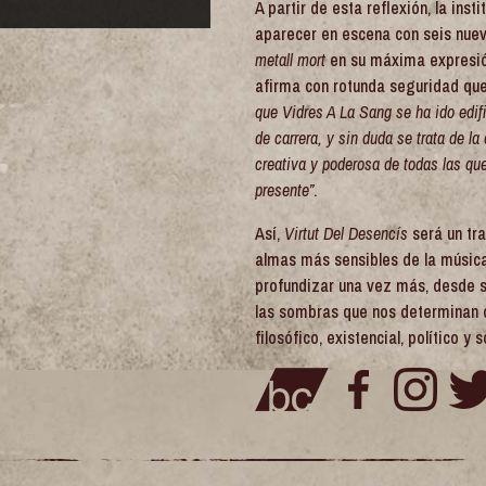
A partir de esta reflexión, la ins
aparecer en escena con seis nu
metall mort
en su máxima expresió
afirma con rotunda seguridad qu
que Vidres A La Sang se ha ido edif
de carrera, y sin duda se trata de l
creativa y poderosa de todas las q
presente”
.
Así,
Virtut Del Desencís
será un tr
almas más sensibles de la músic
profundizar una vez más, desde su 
las sombras que nos determinan
filosófico, existencial, político y s