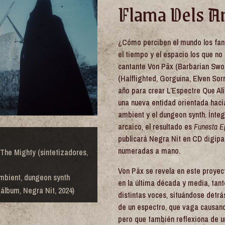
Flama Dels A
¿Cómo perciben el mundo los fa
el tiempo y el espacio los que no
cantante Von Päx (Barbarian Swo
(Halflighted, Gorguina, Elven Sor
año para crear L’Espectre Que Al
una nueva entidad orientada hacia
ambient y el dungeon synth. Ínte
arcaico, el resultado es
Funesta E
publicará Negra Nit en CD digipa
numeradas a mano.
 The Mighty (sintetizadores,
Von Päx se revela en este proyec
ambient, dungeon synth
en la última década y media, tant
(álbum, Negra Nit, 2024)
distintas voces, situándose detr
de un espectro, que vaga causand
pero que también reflexiona de un