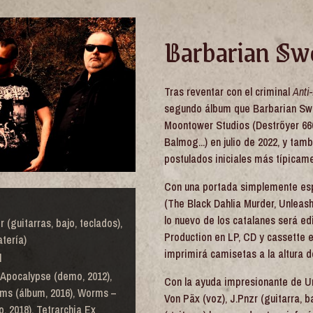
Barbarian Sw
Tras reventar con el criminal
Anti
segundo álbum que Barbarian Swo
Moontower Studios (Deströyer 666
Balmog...) en julio de 2022, y tamb
postulados iniciales más típicam
Con una portada simplemente esp
(The Black Dahlia Murder, Unleas
lo nuevo de los catalanes será e
 (guitarras, bajo, teclados),
Production en LP, CD y cassette el
atería)
imprimirá camisetas a la altura d
l
Apocalypse (demo, 2012),
Con la ayuda impresionante de Ur
rms (álbum, 2016), Worms –
Von Päx (voz), J.Pnzr (guitarra, b
, 2018), Tetrarchia Ex