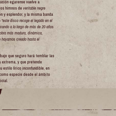
titución egarense vuelve a
evos himnos de
veritable negre
n y esplendor, y la misma banda
e
“este disco recoge el legado en el
icando a lo largo de más de 20 años
a obra más madura, dinámica,
ue hayamos creado hasta el
abajo que seguro hará temblar las
a extrema, y que pretende
estilo lírico inconfundible, en
 como especie desde el ámbito
ocial.