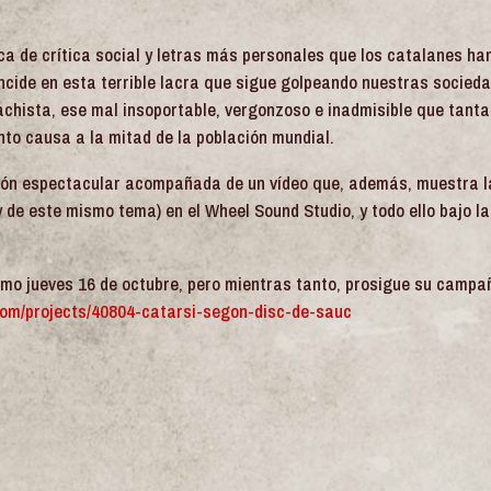
a de crítica social y letras más personales que los catalanes ha
 incide en esta terrible lacra que sigue golpeando nuestras socied
achista, ese mal insoportable, vergonzoso e inadmisible que tanta
nto causa a la mitad de la población mundial.
ión espectacular acompañada de un vídeo que, además, muestra l
y de este mismo tema) en el Wheel Sound Studio, y todo ello bajo l
imo jueves 16 de octubre, pero mientras tanto, prosigue su campa
com/projects/40804-catarsi-segon-disc-de-sauc