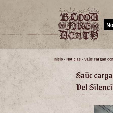
No
Inicio
-
Noticias
- Saüc cargan cont
Saüc carga
Del Silenci