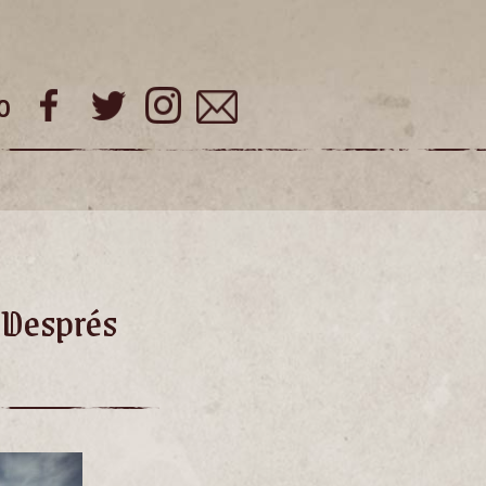
o
‘Després